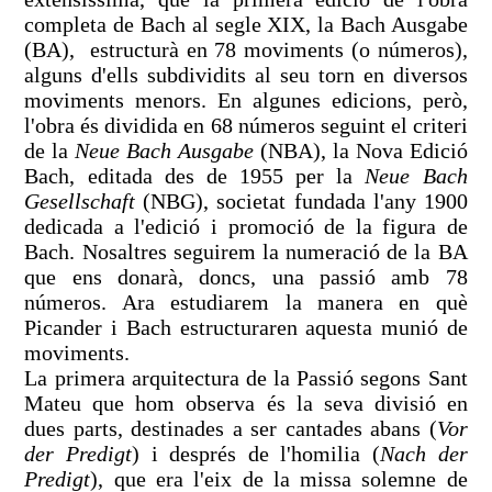
completa de Bach al segle XIX, la Bach Ausgabe
(BA), estructurà en 78 moviments (o números),
alguns d'ells subdividits al seu torn en diversos
moviments menors. En algunes edicions, però,
l'obra és dividida en 68 números seguint el criteri
de la
Neue Bach Ausgabe
(NBA), la Nova Edició
Bach, editada des de 1955 per la
Neue Bach
Gesellschaft
(NBG), societat fundada l'any 1900
dedicada a l'edició i promoció de la figura de
Bach. Nosaltres seguirem la numeració de la BA
que ens donarà, doncs, una passió amb 78
números. Ara estudiarem la manera en què
Picander i Bach estructuraren aquesta munió de
moviments.
La primera arquitectura de la Passió segons Sant
Mateu que hom observa és la seva divisió en
dues parts, destinades a ser cantades abans (
Vor
der Predigt
) i després de l'homilia (
Nach der
Predigt
), que era l'eix de la missa solemne de