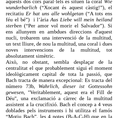
aquests dos cors paral·lels es situen la coral
Wie
wunderbarlich
(“Xocant és aquest càstig!”), el
recitatiu
Er hat uns alle wohlgetan
(“A tots ens
féu el bé”) i l’ària
Aus Liebe will mein heiland
sterben
(“Per amor vol morir el Salvador”). Si
ens allunyem en ambdues direccions d'aquest
nucli, trobarem una intervenció de la multitud,
un text lliure, de nou la multitud, una coral i dues
noves intervencions de la multitud, tot
absolutament simètric.
Això, no obstant, sembla desplaçar de la
centralitat el que probablement sigui el moment
ideològicament capital de tota la passió, que
Bach tracta de manera excepcional: Es tracta del
número 73b,
Wahrlich, dieser ist Gottessohn
gewesen
, "Veritablement, aquest era el Fill de
Déu", una exclamació a càrrec de la multitud
assistent a la crucifixió. Bach el concep a 4 veus
doblades pels instruments i hi utilitza el famós
“Motiu Bach”, les 4 notes (B-A-C-H) que en la