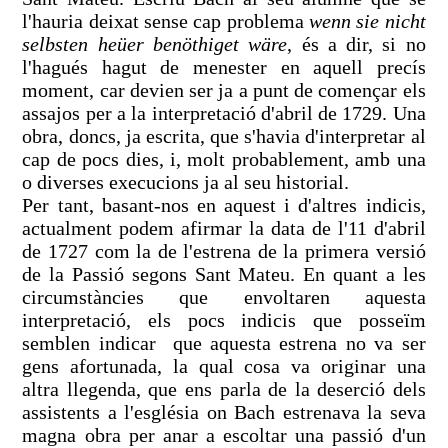
l'hauria deixat sense cap problema
wenn sie nicht
selbsten heüer benöthiget wäre
, és a dir, si no
l'hagués hagut de menester en aquell precís
moment, car devien ser ja a punt de començar els
assajos per a la interpretació d'abril de 1729. Una
obra, doncs, ja escrita, que s'havia d'interpretar al
cap de pocs dies, i, molt probablement, amb una
o diverses execucions ja al seu historial.
Per tant, basant-nos en aquest i d'altres indicis,
actualment podem afirmar la data de l'11 d'abril
de 1727 com la de l'estrena de la primera versió
de la Passió segons Sant Mateu. En quant a les
circumstàncies que envoltaren aquesta
interpretació, els pocs indicis que posseïm
semblen indicar que aquesta estrena no va ser
gens afortunada, la qual cosa va originar una
altra llegenda, que ens parla de la deserció dels
assistents a l'església on Bach estrenava la seva
magna obra per anar a escoltar una passió d'un