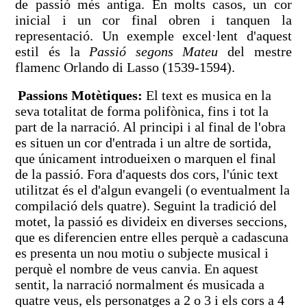
de passió més antiga. En molts casos, un cor
inicial i un cor final obren i tanquen la
representació. Un exemple excel·lent d'aquest
estil és la
Passió segons Mateu
del mestre
flamenc Orlando di Lasso (1539-1594).
Passions Motètiques:
El text es musica en la
seva totalitat de forma polifònica, fins i tot la
part de la narració. Al principi i al final de l'obra
es situen un cor d'entrada i un altre de sortida,
que únicament introdueixen o marquen el final
de la passió. Fora d'aquests dos cors, l'únic text
utilitzat és el d'algun evangeli (o eventualment la
compilació dels quatre). Seguint la tradició del
motet, la passió es divideix en diverses seccions,
que es diferencien entre elles perquè a cadascuna
es presenta un nou motiu o subjecte musical i
perquè el nombre de veus canvia. En aquest
sentit, la narració normalment és musicada a
quatre veus, els personatges a 2 o 3 i els cors a 4