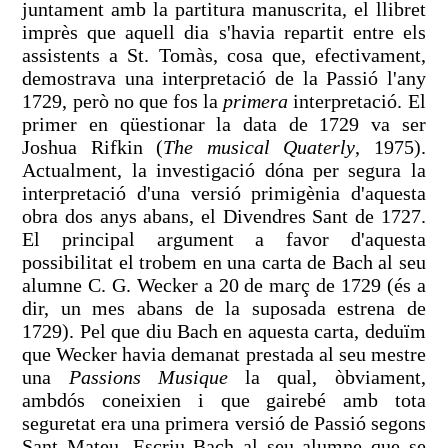
juntament amb la partitura manuscrita, el llibret
imprès que aquell dia s'havia repartit entre els
assistents a St. Tomàs, cosa que, efectivament,
demostrava una interpretació de la Passió l'any
1729, però no que fos la
primera
interpretació. El
primer en qüestionar la data de 1729 va ser
Joshua Rifkin (
The musical Quaterly
, 1975).
Actualment, la investigació dóna per segura la
interpretació d'una versió primigènia d'aquesta
obra dos anys abans, el Divendres Sant de 1727.
El principal argument a favor d'aquesta
possibilitat el trobem en una carta de Bach al seu
alumne C. G. Wecker a 20 de març de 1729 (és a
dir, un mes abans de la suposada estrena de
1729). Pel que diu Bach en aquesta carta, deduïm
que Wecker havia demanat prestada al seu mestre
una
Passions Musique
la qual, òbviament,
ambdós coneixien i que gairebé amb tota
seguretat era una primera versió de Passió segons
Sant Mateu. Escriu Bach al seu alumne que se