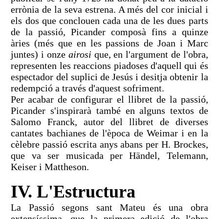
errònia de la seva estrena. A més del cor inicial i
els dos que conclouen cada una de les dues parts
de la passió, Picander composà fins a quinze
àries (més que en les passions de Joan i Marc
juntes) i onze
airosi
que, en l'argument de l'obra,
representen les reaccions piadoses d'aquell qui és
espectador del suplici de Jesús i desitja obtenir la
redempció a través d'aquest sofriment.
Per acabar de configurar el llibret de la passió,
Picander s'inspirarà també en alguns textos de
Salomo Franck, autor del llibret de diverses
cantates bachianes de l'època de Weimar i en la
cèlebre passió escrita anys abans per H. Brockes,
que va ser musicada per Händel, Telemann,
Keiser i Mattheson.
IV. L'Estructura
La Passió segons sant Mateu és una obra
extensíssima, que la primera edició de l'obra