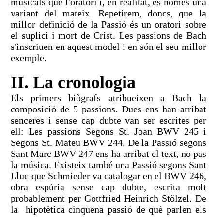
musicals que l'oratori i, en realitat, és només una
variant del mateix. Repetirem, doncs, que la
millor definició de la Passió és un oratori sobre
el suplici i mort de Crist. Les passions de Bach
s'inscriuen en aquest model i en són el seu millor
exemple.
II. La cronologia
Els primers biògrafs atribueixen a Bach la
composició de 5 passions. Dues ens han arribat
senceres i sense cap dubte van ser escrites per
ell: Les passions Segons St. Joan BWV 245 i
Segons St. Mateu BWV 244. De la Passió segons
Sant Marc BWV 247 ens ha arribat el text, no pas
la música. Existeix també una Passió segons Sant
Lluc que Schmieder va catalogar en el BWV 246,
obra espúria sense cap dubte, escrita molt
probablement per Gottfried Heinrich Stölzel. De
la hipotètica cinquena passió de què parlen els