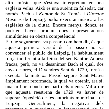
altre músic, que s'estava interpretant en una
església veïna. Això és una autèntica falsedat, car
només Bach, el
Kantor
de St. Tomàs i
Director
Musices
de Leipzig, podia executar música a les
esglésies de la ciutat. Encara menys, doncs, es
podrien haver produït dues representacions
simultànies en oberta competència!
El que segurament va passar, com hem dit, és que
aquesta primera versió de la passió no va
convèncer el públic de Leipzig, ja habitualment
força indiferent a la feina del seu Kantor. Aquest
fracàs, però, no va desanimar Bach el qual, dos
anys després, el Divendres Sant de 1729, tornà a
executar la mateixa Passió segons Sant Mateu
àmpliament reformada, la qual va obtenir, ara sí,
una millor rebuda per part dels oients. Val a dir
que aquesta reestrena de 1729 va haver de
superar l'oposició de les autoritats municipals de
Leipzig. Generalment, la negativa dels
menestrals a autoritzar la interpretació de la