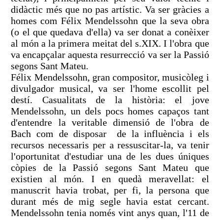
didàctic més que no pas artístic. Va ser gràcies a
homes com Félix Mendelssohn que la seva obra
(o el que quedava d'ella) va ser donat a conèixer
al món a la primera meitat del s.XIX. I l'obra que
va encapçalar aquesta resurrecció va ser la Passió
segons Sant Mateu.
Félix Mendelssohn, gran compositor, musicòleg i
divulgador musical, va ser l'home escollit pel
destí. Casualitats de la història: el jove
Mendelssohn, un dels pocs homes capaços tant
d'entendre la veritable dimensió de l'obra de
Bach com de disposar de la influència i els
recursos necessaris per a ressuscitar-la, va tenir
l'oportunitat d'estudiar una de les dues úniques
còpies de la Passió segons Sant Mateu que
existien al món. I en quedà meravellat: el
manuscrit havia trobat, per fi, la persona que
durant més de mig segle havia estat cercant.
Mendelssohn tenia només vint anys quan, l'11 de