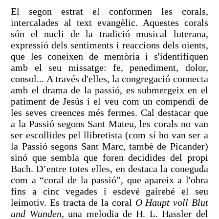
El segon estrat el conformen les corals,
intercalades al text evangèlic. Aquestes corals
són el nucli de la tradició musical luterana,
expressió dels sentiments i reaccions dels oients,
que les coneixen de memòria i s'identifiquen
amb el seu missatge: fe, penediment, dolor,
consol... A través d'elles, la congregació connecta
amb el drama de la passió, es submergeix en el
patiment de Jesús i el veu com un compendi de
les seves creences més fermes. Cal destacar que
a la Passió segons Sant Mateu, les corals no van
ser escollides pel llibretista (com sí ho van ser a
la Passió segons Sant Marc, també de Picander)
sinó que sembla que foren decidides del propi
Bach. D’entre totes elles, en destaca la coneguda
com a “coral de la passió”, que apareix a l'obra
fins a cinc vegades i esdevé gairebé el seu
leimotiv. Es tracta de la coral
O Haupt voll Blut
und Wunden
, una melodia de H. L. Hassler del