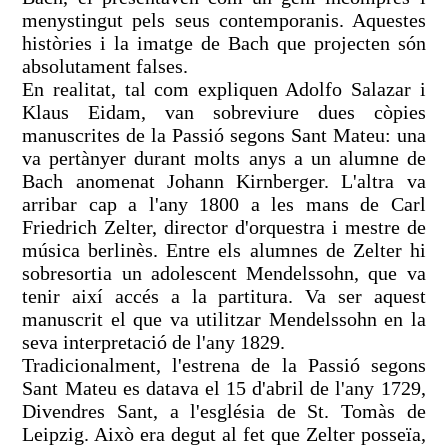
menystingut pels seus contemporanis. Aquestes
històries i la imatge de Bach que projecten són
absolutament falses.
En realitat, tal com expliquen Adolfo Salazar i
Klaus Eidam, van sobreviure dues còpies
manuscrites de la Passió segons Sant Mateu: una
va pertànyer durant molts anys a un alumne de
Bach anomenat Johann Kirnberger. L'altra va
arribar cap a l'any 1800 a les mans de Carl
Friedrich Zelter, director d'orquestra i mestre de
música berlinès. Entre els alumnes de Zelter hi
sobresortia un adolescent Mendelssohn, que va
tenir així accés a la partitura. Va ser aquest
manuscrit el que va utilitzar Mendelssohn en la
seva interpretació de l'any 1829.
Tradicionalment, l'estrena de la Passió segons
Sant Mateu es datava el 15 d'abril de l'any 1729,
Divendres Sant, a l'església de St. Tomàs de
Leipzig. Això era degut al fet que Zelter posseïa,