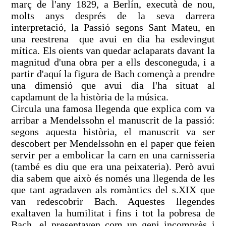
març de l'any 1829, a Berlín, executà de nou,
molts anys després de la seva darrera
interpretació, la Passió segons Sant Mateu, en
una reestrena que avui en dia ha esdevingut
mítica. Els oients van quedar aclaparats davant la
magnitud d'una obra per a ells desconeguda, i a
partir d'aquí la figura de Bach començà a prendre
una dimensió que avui dia l'ha situat al
capdamunt de la història de la música.
Circula una famosa llegenda que explica com va
arribar a Mendelssohn el manuscrit de la passió:
segons aquesta història, el manuscrit va ser
descobert per Mendelssohn en el paper que feien
servir per a embolicar la carn en una carnisseria
(també es diu que era una peixateria). Però avui
dia sabem que això és només una llegenda de les
que tant agradaven als romàntics del s.XIX que
van redescobrir Bach. Aquestes llegendes
exaltaven la humilitat i fins i tot la pobresa de
Bach, el presentaven com un geni incomprès i