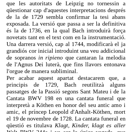
que les autoritats de Leipzig no tornessin a
qüestionar cap d'aquestes interpretacions després
de la de 1729 sembla confirmar la tesi abans
exposada. La versió que passa a ser la definitiva
és la de 1736, en la qual Bach introduirà força
novetats tant en el text com en la instrumentació.
Una darrera versió, cap al 1744, modificarà el ja
grandiós cor inicial introduint una veu addicional
de sopranos
in ripieno
que cantaran la melodia
de l'Agnus Dei luterà, que fins llavors entonava
l'orgue de manera subliminal.
Per acabar aquest apartat destacarem que, a
principis de 1729, Bach reutilitzà alguns
passatges de la Passió segons Sant Mateu i de la
Cantata BWV 198 en una cantata funeral que
interpretà a Köthen en honor del seu antic amo i
amic, el príncep Leopold d'Anhalt-Köthen, mort
el 19 de novembre de 1728. La cantata funeral en
qüestió es titulava
Klagt, Kinder, klagt es aller
Welt
BWV 244a i va ser la única vegada, que