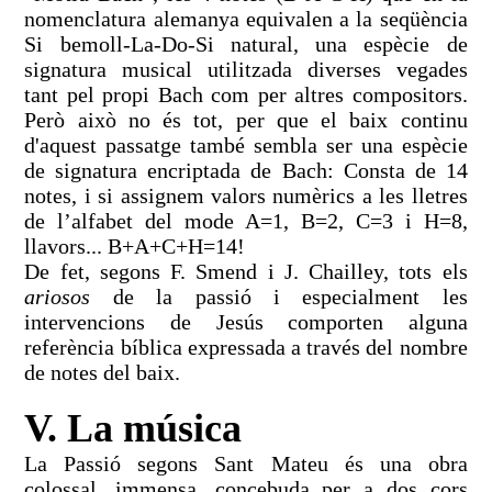
nomenclatura alemanya equivalen a la seqüència
Si bemoll-La-Do-Si natural, una espècie de
signatura musical utilitzada diverses vegades
tant pel propi Bach com per altres compositors.
Però això no és tot, per que el baix continu
d'aquest passatge també sembla ser una espècie
de signatura encriptada de Bach: Consta de 14
notes, i si assignem valors numèrics a les lletres
de l’alfabet del mode A=1, B=2, C=3 i H=8,
llavors... B+A+C+H=14!
De fet, segons F. Smend i J. Chailley, tots els
ariosos
de la passió i especialment les
intervencions de Jesús comporten alguna
referència bíblica expressada a través del nombre
de notes del baix.
V. La música
La Passió segons Sant Mateu és una obra
colossal, immensa, concebuda per a dos cors