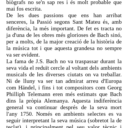
biògrafs no se'n sap res i és molt probable que
mai fos escrita.
De les dues passions que ens han arribat
senceres, la Passió segons Sant Mateu és, amb
diferència, la més important. De fet es tracta no
ja d'una de les obres més glorioses de Bach sinó,
per a molts, de la major creació de la història de
la música tot i que aquesta grandesa no sempre
va ser evident.
La fama de J.S. Bach no va traspassar durant la
seva vida el reduït cercle al voltant dels ambients
musicals de les diverses ciutats on va treballar.
Ni de lluny va ser tan admirat arreu d'Europa
com Händel, i fins i tot compositors com Georg
Philliph Telemann eren més estimats que Bach
dins la pròpia Alemanya. Aquesta indiferència
general va continuar després de la seva mort
l'any 1750. Només en ambients selectes es va
seguir interpretant la seva música (sobretot la de
teclat), i principalment pel seu valor tècnic i