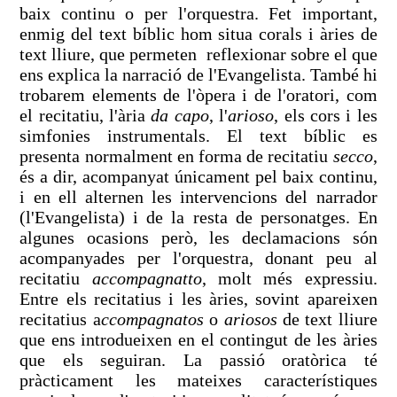
baix continu o per l'orquestra. Fet important,
enmig del text bíblic hom situa corals i àries de
text lliure, que permeten reflexionar sobre el que
ens explica la narració de l'Evangelista. També hi
trobarem elements de l'òpera i de l'oratori, com
el recitatiu, l'ària
da capo
, l'
arioso
, els cors i les
simfonies instrumentals. El text bíblic es
presenta normalment en forma de recitatiu
secco
,
és a dir, acompanyat únicament pel baix continu,
i en ell alternen les intervencions del narrador
(l'Evangelista) i de la resta de personatges. En
algunes ocasions però, les declamacions són
acompanyades per l'orquestra, donant peu al
recitatiu
accompagnatto
, molt més expressiu.
Entre els recitatius i les àries, sovint apareixen
recitatius a
ccompagnatos
o
ariosos
de text lliure
que ens introdueixen en el contingut de les àries
que els seguiran. La passió oratòrica té
pràcticament les mateixes característiques