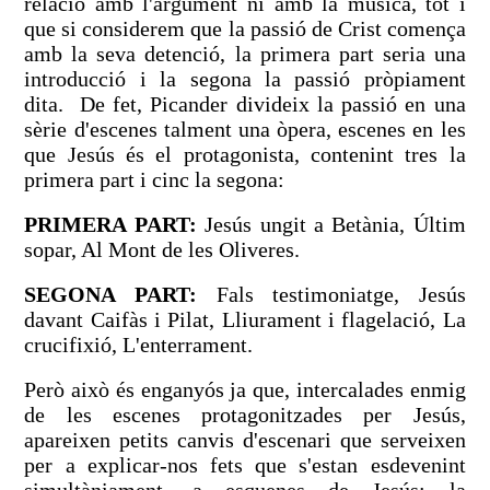
relació amb l'argument ni amb la música, tot i
que si considerem que la passió de Crist comença
amb la seva detenció, la primera part seria una
introducció i la segona la passió pròpiament
dita. De fet, Picander divideix la passió en una
sèrie d'escenes talment una òpera, escenes en les
que Jesús és el protagonista, contenint tres la
primera part i cinc la segona:
PRIMERA PART:
Jesús ungit a Betània, Últim
sopar, Al Mont de les Oliveres.
SEGONA PART:
Fals testimoniatge, Jesús
davant Caifàs i Pilat, Lliurament i flagelació, La
crucifixió, L'enterrament.
Però això és enganyós ja que, intercalades enmig
de les escenes protagonitzades per Jesús,
apareixen petits canvis d'escenari que serveixen
per a explicar-nos fets que s'estan esdevenint
simultàniament, a esquenes de Jesús: la