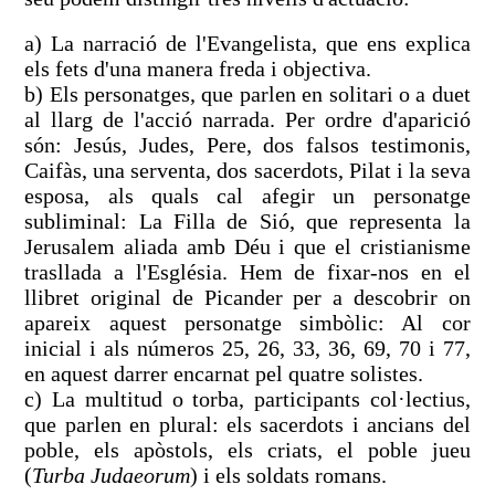
a) La narració de l'Evangelista, que ens explica
els fets d'una manera freda i objectiva.
b) Els personatges, que parlen en solitari o a duet
al llarg de l'acció narrada. Per ordre d'aparició
són: Jesús, Judes, Pere, dos falsos testimonis,
Caifàs, una serventa, dos sacerdots, Pilat i la seva
esposa, als quals cal afegir un personatge
subliminal: La Filla de Sió, que representa la
Jerusalem aliada amb Déu i que el cristianisme
trasllada a l'Església. Hem de fixar-nos en el
llibret original de Picander per a descobrir on
apareix aquest personatge simbòlic: Al cor
inicial i als números 25, 26, 33, 36, 69, 70 i 77,
en aquest darrer encarnat pel quatre solistes.
c) La multitud o torba, participants col·lectius,
que parlen en plural: els sacerdots i ancians del
poble, els apòstols, els criats, el poble jueu
(
Turba Judaeorum
) i els soldats romans.