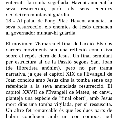
enterrat i la tomba segellada. Havent anunciat la
seva resurrecció, però, els seus enemics
decideixen muntar-hi guàrdia.
18 - Al palau de Ponç Pilat: Havent anunciat la
seva resurrecció, els enemics de Jesús demanen
al governador muntar-hi guàrdia.
El moviment 76 marca el final de l'acció. Els dos
darrers moviments són una reflexió conclusiva
sobre el repòs etern de Jesús. Un final semblant
per estructura al de la Passió segons Sant Joan
(de llibretista anònim), però no per trama
narrativa, ja que el capítol XIX de l'Evangeli de
Joan conclou amb Jesús dins la tomba sense cap
referència a la seva anunciada resurrecció. El
capítol XXVII de l'Evangeli de Mateu, en canvi,
planteja una espècie de "final obert", amb Jesús
mort dins una tomba vigilada, per si ressuscita.
Un altre fet remarcable és que les dues parts de
l'obra conclouen amb un cor compost pel