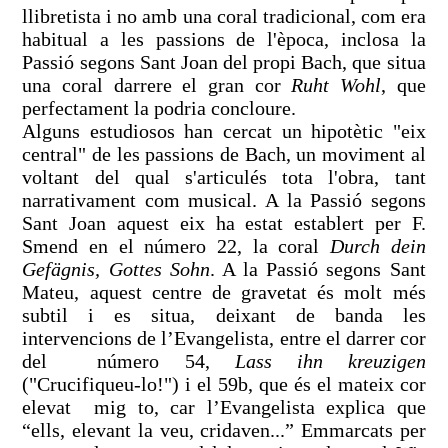
llibretista i no amb una coral tradicional, com era
habitual a les passions de l'època, inclosa la
Passió segons Sant Joan del propi Bach, que situa
una coral darrere el gran cor
Ruht Wohl
, que
perfectament la podria concloure.
Alguns estudiosos han cercat un hipotètic "eix
central" de les passions de Bach, un moviment al
voltant del qual s'articulés tota l'obra, tant
narrativament com musical. A la Passió segons
Sant Joan aquest eix ha estat establert per F.
Smend en el número 22, la coral
Durch dein
Gefägnis, Gottes Sohn
. A la Passió segons Sant
Mateu, aquest centre de gravetat és molt més
subtil i es situa, deixant de banda les
intervencions de l’Evangelista, entre el darrer cor
del número 54,
Lass ihn kreuzigen
("Crucifiqueu-lo!") i el 59b, que és el mateix cor
elevat mig to, car l’Evangelista explica que
“ells, elevant la veu, cridaven...” Emmarcats per