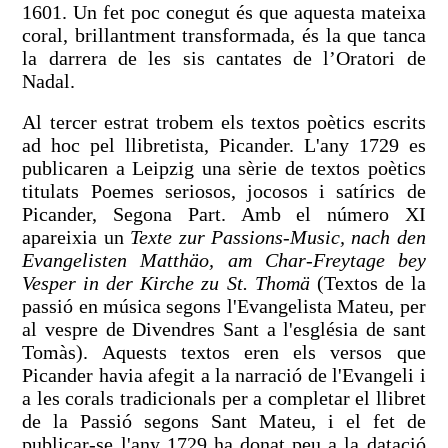
1601. Un fet poc conegut és que aquesta mateixa
coral, brillantment transformada, és la que tanca
la darrera de les sis cantates de l’Oratori de
Nadal.
Al tercer estrat trobem els textos poètics escrits
ad hoc pel llibretista, Picander. L'any 1729 es
publicaren a Leipzig una sèrie de textos poètics
titulats Poemes seriosos, jocosos i satírics de
Picander, Segona Part. Amb el número XI
apareixia un
Texte zur Passions-Music, nach den
Evangelisten Matthäo, am Char-Freytage bey
Vesper in der Kirche zu St. Thomä
(Textos de la
passió en música segons l'Evangelista Mateu, per
al vespre de Divendres Sant a l'església de sant
Tomàs). Aquests textos eren els versos que
Picander havia afegit a la narració de l'Evangeli i
a les corals tradicionals per a completar el llibret
de la Passió segons Sant Mateu, i el fet de
publicar-se l'any 1729 ha donat peu a la datació