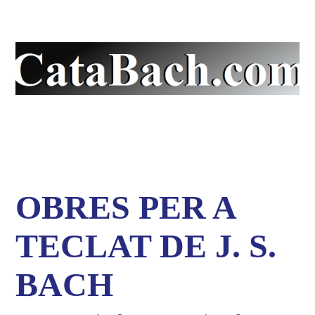
La pàgina en català de
J.S. Bach
OBRES PER A
TECLAT DE J. S.
BACH