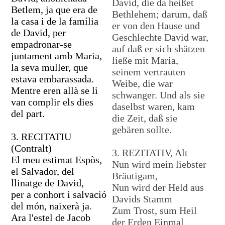
David, die da heißet
Betlem, ja que era de
Bethlehem; darum, daß
la casa i de la família
er von den Hause und
de David, per
Geschlechte David war,
empadronar-se
auf daß er sich shätzen
juntament amb Maria,
ließe mit Maria,
la seva muller, que
seinem vertrauten
estava embarassada.
Weibe, die war
Mentre eren allà se li
schwanger. Und als sie
van complir els dies
daselbst waren, kam
del part.
die Zeit, daß sie
gebären sollte.
3. RECITATIU
(Contralt)
3. REZITATIV, Alt
El meu estimat Espòs,
Nun wird mein liebster
el Salvador, del
Bräutigam,
llinatge de David,
Nun wird der Held aus
per a conhort i salvació
Davids Stamm
del món, naixerà ja.
Zum Trost, sum Heil
Ara l'estel de Jacob
der Erden Einmal