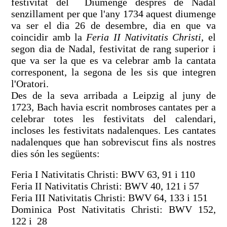
festivitat del Diumenge després de Nadal
senzillament per que l'any 1734 aquest diumenge
va ser el dia 26 de desembre, dia en que va
coincidir amb la
Feria II Nativitatis Christi
, el
segon dia de Nadal, festivitat de rang superior i
que va ser la que es va celebrar amb la cantata
corresponent, la segona de les sis que integren
l'Oratori.
Des de la seva arribada a Leipzig al juny de
1723, Bach havia escrit nombroses cantates per a
celebrar totes les festivitats del calendari,
incloses les festivitats nadalenques. Les cantates
nadalenques que han sobreviscut fins als nostres
dies són les següents:
Feria I Nativitatis Christi: BWV 63, 91 i 110
Feria II Nativitatis Christi: BWV 40, 121 i 57
Feria III Nativitatis Christi: BWV 64, 133 i 151
Dominica Post Nativitatis Christi: BWV 152,
122 i 28