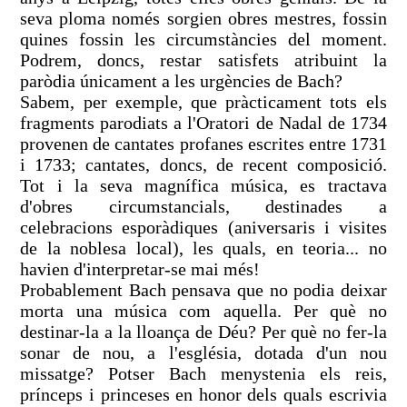
seva ploma només sorgien obres mestres, fossin
quines fossin les circumstàncies del moment.
Podrem, doncs, restar satisfets atribuint la
paròdia únicament a les urgències de Bach?
Sabem, per exemple, que pràcticament tots els
fragments parodiats a l'Oratori de Nadal de 1734
provenen de cantates profanes escrites entre 1731
i 1733; cantates, doncs, de recent composició.
Tot i la seva magnífica música, es tractava
d'obres circumstancials, destinades a
celebracions esporàdiques (aniversaris i visites
de la noblesa local), les quals, en teoria... no
havien d'interpretar-se mai més!
Probablement Bach pensava que no podia deixar
morta una música com aquella. Per què no
destinar-la a la lloança de Déu? Per què no fer-la
sonar de nou, a l'església, dotada d'un nou
missatge? Potser Bach menystenia els reis,
prínceps i princeses en honor dels quals escrivia