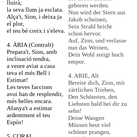
lluirà;
geboren werden.
la seva llum ja esclata.
Nun wird der Stern aus
Alça't, Sion, i deixa ja
Jakob scheinen,
el plor,
Sein Strahl bricht
el teu bé creix i s'eleva.
schon hervor.
Auf, Zion, und verlasse
4. ÀRIA (Contralt)
nun das Weinen,
Prepara't, Sion, amb
Dein Wohl steigt hoch
inclinació tendra,
empor.
a veure aviat a casa
teva el més Bell i
4. ARIE, Alt
Estimat!
Bereite dich, Zion, mit
Les teves faccions
zärtlichen Trieben,
avui han de resplendir,
Den Schönsten, den
més belles encara.
Liebsten bald bei dir zu
Afanya't a estimar
sehn!
ardentment el teu
Deine Wangen
Espòs!
Müssen heut viel
schöner prangen,
5. CORAL