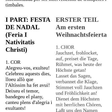
timbales.
I PART: FESTA
ERSTER TEIL
DE NADAL
Am ersten
(Feria I
Weihnachtsfeiertag
Nativitatis
1. CHOR
Christi)
Jauchzet, frohlocket,
auf, preiset die Tage,
1. COR
Rühmet, was heute der
Alegreu-vos, exulteu!
Höchste getan!
Celebreu aquests dies,
Lasset das Sagen,
lloeu allò que
verbannet die Klage,
l'Altíssim ha fet avui!
Stimmet voll Jauchzen
Deixeu el temor,
und Fröhlichkeit an!
bandegeu el plany,
Dienet dem Höchsten
canteu plens d'alegria i
mit herrlichen Chören,
exultants!
Laßt uns den Namen