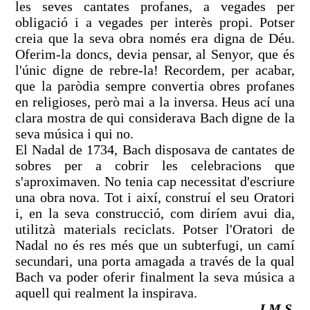
les seves cantates profanes, a vegades per
obligació i a vegades per interès propi. Potser
creia que la seva obra només era digna de Déu.
Oferim-la doncs, devia pensar, al Senyor, que és
l'únic digne de rebre-la! Recordem, per acabar,
que la paròdia sempre convertia obres profanes
en religioses, però mai a la inversa. Heus ací una
clara mostra de qui considerava Bach digne de la
seva música i qui no.
El Nadal de 1734, Bach disposava de cantates de
sobres per a cobrir les celebracions que
s'aproximaven. No tenia cap necessitat d'escriure
una obra nova. Tot i així, construí el seu Oratori
i, en la seva construcció, com diríem avui dia,
utilitzà materials reciclats. Potser l'Oratori de
Nadal no és res més que un subterfugi, un camí
secundari, una porta amagada a través de la qual
Bach va poder oferir finalment la seva música a
aquell qui realment la inspirava.
J.M.S
.