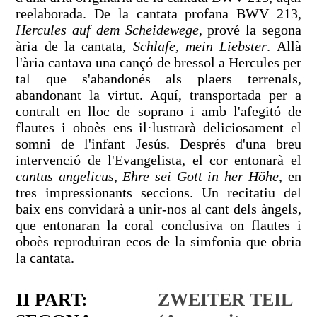
reelaborada. De la cantata profana BWV 213,
Hercules auf dem Scheidewege
, prové la segona
ària de la cantata,
Schlafe, mein Liebster
. Allà
l'ària cantava una cançó de bressol a Hercules per
tal que s'abandonés als plaers terrenals,
abandonant la virtut. Aquí, transportada per a
contralt en lloc de soprano i amb l'afegitó de
flautes i oboès ens il·lustrarà deliciosament el
somni de l'infant Jesús. Després d'una breu
intervenció de l'Evangelista, el cor entonarà el
cantus angelicus
,
Ehre sei Gott in her Höhe
, en
tres impressionants seccions. Un recitatiu del
baix ens convidarà a unir-nos al cant dels àngels,
que entonaran la coral conclusiva on flautes i
oboès reproduiran ecos de la simfonia que obria
la cantata.
II PART:
ZWEITER TEIL