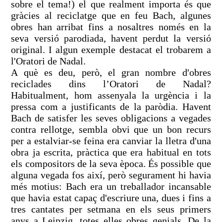
sobre el tema!) el que realment importa és que
gràcies al reciclatge que en feu Bach, algunes
obres han arribat fins a nosaltres només en la
seva versió parodiada, havent perdut la versió
original. I algun exemple destacat el trobarem a
l'Oratori de Nadal.
A què es deu, però, el gran nombre d'obres
reciclades dins l’Oratori de Nadal?
Habitualment, hom assenyala la urgència i la
pressa com a justificants de la paròdia. Havent
Bach de satisfer les seves obligacions a vegades
contra rellotge, sembla obvi que un bon recurs
per a estalviar-se feina era canviar la lletra d'una
obra ja escrita, pràctica que era habitual en tots
els compositors de la seva època. És possible que
alguna vegada fos així, però segurament hi havia
més motius: Bach era un treballador incansable
que havia estat capaç d'escriure una, dues i fins a
tres cantates per setmana en els seus primers
anys a Leipzig, totes elles obres genials. De la