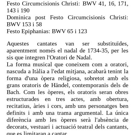
Festo Circumcisionis Christi: BWV 41, 16, 171,
143 i 190
Dominica post Festo Circumcisionis Christi:
BWV 153 i 58
Festo Epiphanias: BWV 65 i 123
Aquestes cantates van ser substituïdes,
aparentment només el nadal de 1734-35, per les
sis que integren l'Oratori de Nadal.
La forma musical que coneixem com a oratori,
nascuda a Itàlia a l'edat mitjana, acabarà tenint la
forma d'una òpera religiosa, sobretot amb els
grans oratoris de Händel, contemporanis dels de
Bach. Com les òperes, els oratoris seran obres
estructurades en tres actes, amb obertura,
recitatius, àries i cors, amb uns personatges ben
definits i amb una trama argumental. La única
diferència amb les òperes serà l'absència de
decorats, vestuari i actuació teatral dels cantants,
que es limitaran a cantar.