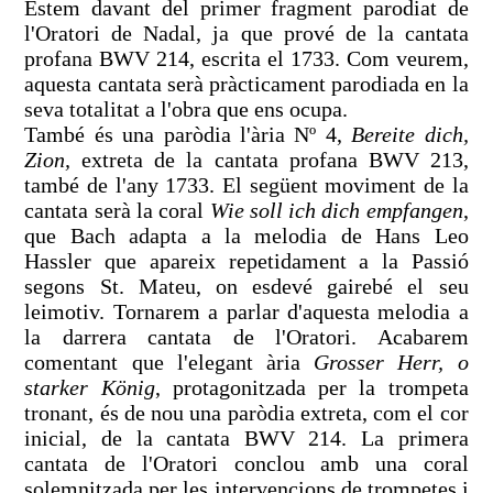
Estem davant del primer fragment parodiat de
l'Oratori de Nadal, ja que prové de la cantata
profana BWV 214, escrita el 1733. Com veurem,
aquesta cantata serà pràcticament parodiada en la
seva totalitat a l'obra que ens ocupa.
També és una paròdia l'ària Nº 4,
Bereite dich,
Zion,
extreta de la cantata profana BWV 213,
també de l'any 1733. El següent moviment de la
cantata serà la coral
Wie soll ich dich empfangen
,
que Bach adapta a la melodia de Hans Leo
Hassler que apareix repetidament a la Passió
segons St. Mateu, on esdevé gairebé el seu
leimotiv. Tornarem a parlar d'aquesta melodia a
la darrera cantata de l'Oratori. Acabarem
comentant que l'elegant ària
Grosser Herr, o
starker König
, protagonitzada per la trompeta
tronant, és de nou una paròdia extreta, com el cor
inicial, de la cantata BWV 214. La primera
cantata de l'Oratori conclou amb una coral
solemnitzada per les intervencions de trompetes i