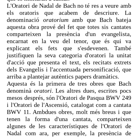
L'Oratori de Nadal de Bach no té res a veure amb
els oratoris que acabem de descriure. La
denominació
oratorium
amb que Bach bateja
aquesta obra prové del fet que totes sis cantates
comparteixen la presència d'un evangelista,
encarnat en la veu del tenor, que és qui va
explicant els fets que s'esdevenen. També
justifiquen la seva categoria d'oratori la unitat
d'acció que presenta el text, els recitats extrets
dels Evangelis i l'accentuada personificació, que
arriba a plantejar autèntics papers dramàtics.
Aquesta és la primera de tres obres que Bach
denominà
oratori
. Les altres dues, escrites pocs
mesos després, són l'Oratori de Pasqua BWV 249
i l'Oratori de l'Ascensió, catalogat com a cantata
BWV 11. Ambdues obres, molt més breus i que
tenen la forma d'una cantata, comparteixen
algunes de les característiques de l'Oratori de
Nadal com ara, per exemple, la presència de