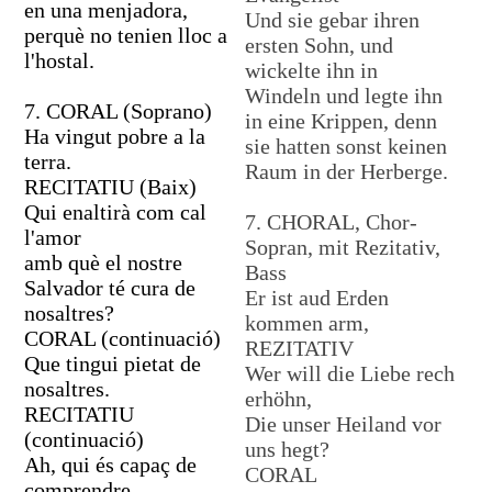
en una menjadora,
Und sie gebar ihren
perquè no tenien lloc a
ersten Sohn, und
l'hostal.
wickelte ihn in
Windeln und legte ihn
7. CORAL (Soprano)
in eine Krippen, denn
Ha vingut pobre a la
sie hatten sonst keinen
terra.
Raum in der Herberge.
RECITATIU (Baix)
Qui enaltirà com cal
7. CHORAL, Chor-
l'amor
Sopran, mit Rezitativ,
amb què el nostre
Bass
Salvador té cura de
Er ist aud Erden
nosaltres?
kommen arm,
CORAL (continuació)
REZITATIV
Que tingui pietat de
Wer will die Liebe rech
nosaltres.
erhöhn,
RECITATIU
Die unser Heiland vor
(continuació)
uns hegt?
Ah, qui és capaç de
CORAL
comprendre