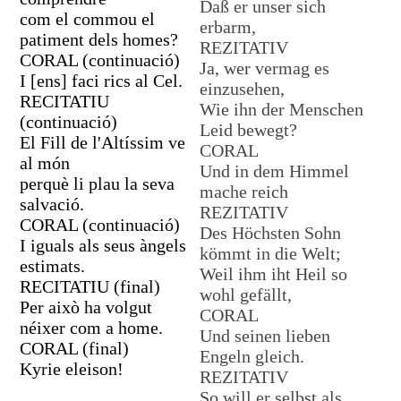
Daß er unser sich
com el commou el
erbarm,
patiment dels homes?
REZITATIV
CORAL (continuació)
Ja, wer vermag es
I [ens] faci rics al Cel.
einzusehen,
RECITATIU
Wie ihn der Menschen
(continuació)
Leid bewegt?
El Fill de l'Altíssim ve
CORAL
al món
Und in dem Himmel
perquè li plau la seva
mache reich
salvació.
REZITATIV
CORAL (continuació)
Des Höchsten Sohn
I iguals als seus àngels
kömmt in die Welt;
estimats.
Weil ihm iht Heil so
RECITATIU (final)
wohl gefällt,
Per això ha volgut
CORAL
néixer com a home.
Und seinen lieben
CORAL (final)
Engeln gleich.
Kyrie eleison!
REZITATIV
So will er selbst als