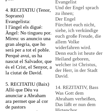
Evangelist
Und der Engel sprach
4. RECITATIU (Tenor,
zu ihnen;
Soprano)
Der Engel
Evangelista:
Fürchtet euch nicht,
I l'àngel els digué:
siehe, ich verkündige
Àngel: No tingueu por.
euch große Freude, die
Mireu: us anuncio una
allem Volke
gran alegria, que ho
widerfahren wird.
serà per a tot el poble.
Denn euch ist heute der
Perquè avui, us ha
Heiland geboren,
nascut el Salvador, que
welcher ist Christus,
és el Crist, el Senyor, a
der Herr, in der Stadt
la ciutat de David.
David.
5. RECITATIU (Baix)
14. REZITATIV, Bass
Allò que Déu va
Was Gott dem
anunciar a Abraham
Abraham verheißen,
ara permet que al cor
Das läßt er nun dem
de pastors
Hirtenchor