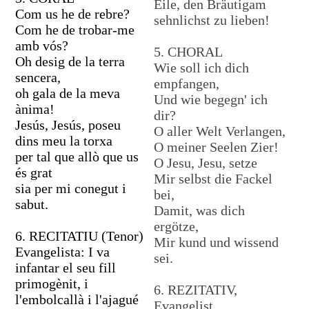
Eile, den Bräutigam
Com us he de rebre?
sehnlichst zu lieben!
Com he de trobar-me
amb vós?
5. CHORAL
Oh desig de la terra
Wie soll ich dich
sencera,
empfangen,
oh gala de la meva
Und wie begegn' ich
ànima!
dir?
Jesús, Jesús, poseu
O aller Welt Verlangen,
dins meu la torxa
O meiner Seelen Zier!
per tal que allò que us
O Jesu, Jesu, setze
és grat
Mir selbst die Fackel
sia per mi conegut i
bei,
sabut.
Damit, was dich
ergötze,
6. RECITATIU (Tenor)
Mir kund und wissend
Evangelista: I va
sei.
infantar el seu fill
primogènit, i
6. REZITATIV,
l'embolcallà i l'ajagué
Evangelist