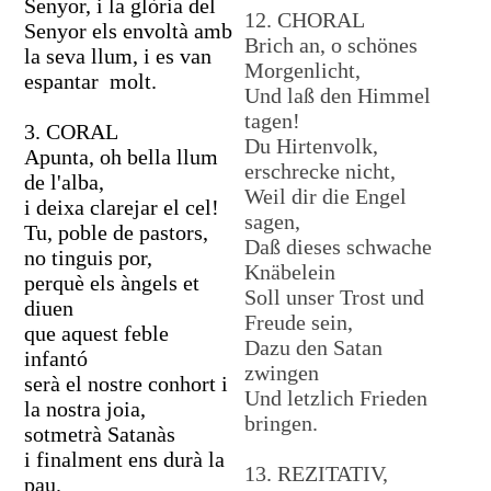
Senyor, i la glòria del
12. CHORAL
Senyor els envoltà amb
Brich an, o schönes
la seva llum, i es van
Morgenlicht,
espantar molt.
Und laß den Himmel
tagen!
3. CORAL
Du Hirtenvolk,
Apunta, oh bella llum
erschrecke nicht,
de l'alba,
Weil dir die Engel
i deixa clarejar el cel!
sagen,
Tu, poble de pastors,
Daß dieses schwache
no tinguis por,
Knäbelein
perquè els àngels et
Soll unser Trost und
diuen
Freude sein,
que aquest feble
Dazu den Satan
infantó
zwingen
serà el nostre conhort i
Und letzlich Frieden
la nostra joia,
bringen.
sotmetrà Satanàs
i finalment ens durà la
13. REZITATIV,
pau.