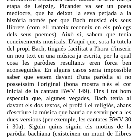
etapa de Leipzig. Picander va ser un poeta
mediocre, que ha deixat la seva petjada a la
història només per que Bach musicà els seus
llibrets (com ell mateix reconeix en els pròlegs
dels seus poemes). Això sí, sabem que tenia
coneixements musicals. D'aquí que, sota la tutela
del propi Bach, tingués facilitat a l'hora d'inserir
un nou text en una música ja escrita, per la qual
cosa les paròdies resultants eren força ben
aconseguides. En alguns casos seria impossible
saber que estem davant d'una paròdia si no
posseíssim l'original (bona mostra n'és el cor
inicial de la cantata BWV 149). Fins i tot hom
especula que, algunes vegades, Bach tenia al
davant els dos textos, el profà i el religiós, abans
d'escriure la música que hauria de servir per a les
dues versions (per exemple, les cantates BWV 30
i 30a). Siguin quins siguin els motius de la
paròdia bachiana (existeixen un munt de llibres