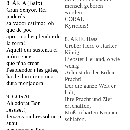
8. ÀRIA (Baix)
mensch geboren
Gran Senyor, Rei
werden.
poderós,
CORAL
salvador estimat, oh
Kyrieleis!
que de poc
aprecieu l'esplendor de
8. ARIE, Bass
la terra!
Großer Herr, o starker
Aquell qui sustenta el
König,
món sencer.
Liebster Heiland, o wie
que n'ha creat
wenig
l'esplendor i les gales,
Achtest du der Erden
ha de dormir en una
Pracht!
dura menjadora.
Der die ganze Welt er
hält,
9. CORAL
Ihre Pracht und Zier
Ah adorat Bon
erschaffen,
Jesuset!,
Muß in harten Krippen
feu-vos un bressol net i
schlafen.
suau
per reposar dins