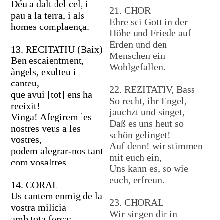
Déu a dalt del cel, i
21. CHOR
pau a la terra, i als
Ehre sei Gott in der
homes complaença.
Höhe und Friede auf
Erden und den
13. RECITATIU (Baix)
Menschen ein
Ben escaientment,
Wohlgefallen.
àngels, exulteu i
canteu,
22. REZITATIV, Bass
que avui [tot] ens ha
So recht, ihr Engel,
reeixit!
jauchzt und singet,
Vinga! Afegirem les
Daß es uns heut so
nostres veus a les
schön gelinget!
vostres,
Auf denn! wir stimmen
podem alegrar-nos tant
mit euch ein,
com vosaltres.
Uns kann es, so wie
euch, erfreun.
14. CORAL
Us cantem enmig de la
23. CHORAL
vostra milícia
Wir singen dir in
amb tota força: