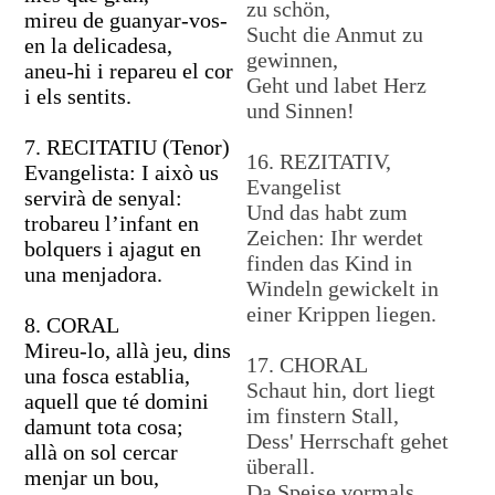
zu schön,
mireu de guanyar-vos-
Sucht die Anmut zu
en la delicadesa,
gewinnen,
aneu-hi i repareu el cor
Geht und labet Herz
i els sentits.
und Sinnen!
7. RECITATIU (Tenor)
16. REZITATIV,
Evangelista: I això us
Evangelist
servirà de senyal:
Und das habt zum
trobareu l’infant en
Zeichen: Ihr werdet
bolquers i ajagut en
finden das Kind in
una menjadora.
Windeln gewickelt in
einer Krippen liegen.
8. CORAL
Mireu-lo, allà jeu, dins
17. CHORAL
una fosca establia,
Schaut hin, dort liegt
aquell que té domini
im finstern Stall,
damunt tota cosa;
Dess' Herrschaft gehet
allà on sol cercar
überall.
menjar un bou,
Da Speise vormals