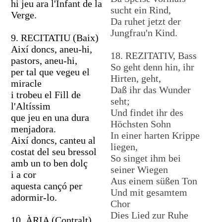
hi jeu ara l'Infant de la
sucht ein Rind,
Verge.
Da ruhet jetzt der
Jungfrau'n Kind.
9. RECITATIU (Baix)
Així doncs, aneu-hi,
18. REZITATIV, Bass
pastors, aneu-hi,
So geht denn hin, ihr
per tal que vegeu el
Hirten, geht,
miracle
Daß ihr das Wunder
i trobeu el Fill de
seht;
l'Altíssim
Und findet ihr des
que jeu en una dura
Höchsten Sohn
menjadora.
In einer harten Krippe
Així doncs, canteu al
liegen,
costat del seu bressol
So singet ihm bei
amb un to ben dolç
seiner Wiegen
i a cor
Aus einem süßen Ton
aquesta cançó per
Und mit gesamtem
adormir-lo.
Chor
Dies Lied zur Ruhe
10. ÀRIA (Contralt)