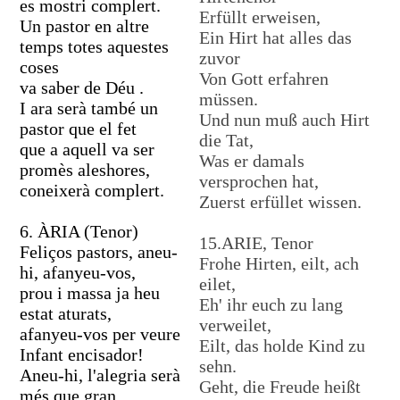
es mostri complert.
Erfüllt erweisen,
Un pastor en altre
Ein Hirt hat alles das
temps totes aquestes
zuvor
coses
Von Gott erfahren
va saber de Déu .
müssen.
I ara serà també un
Und nun muß auch Hirt
pastor que el fet
die Tat,
que a aquell va ser
Was er damals
promès aleshores,
versprochen hat,
coneixerà complert.
Zuerst erfüllet wissen.
6. ÀRIA (Tenor)
15.ARIE, Tenor
Feliços pastors, aneu-
Frohe Hirten, eilt, ach
hi, afanyeu-vos,
eilet,
prou i massa ja heu
Eh' ihr euch zu lang
estat aturats,
verweilet,
afanyeu-vos per veure
Eilt, das holde Kind zu
Infant encisador!
sehn.
Aneu-hi, l'alegria serà
Geht, die Freude heißt
més que gran,