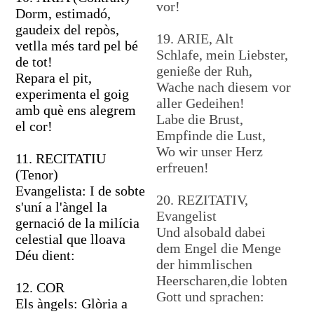
vor!
Dorm, estimadó,
gaudeix del repòs,
19. ARIE, Alt
vetlla més tard pel bé
Schlafe, mein Liebster,
de tot!
genieße der Ruh,
Repara el pit,
Wache nach diesem vor
experimenta el goig
aller Gedeihen!
amb què ens alegrem
Labe die Brust,
el cor!
Empfinde die Lust,
Wo wir unser Herz
11. RECITATIU
erfreuen!
(Tenor)
Evangelista: I de sobte
20. REZITATIV,
s'uní a l'àngel la
Evangelist
gernació de la milícia
Und alsobald dabei
celestial que lloava
dem Engel die Menge
Déu dient:
der himmlischen
Heerscharen,die lobten
12. COR
Gott und sprachen:
Els àngels: Glòria a