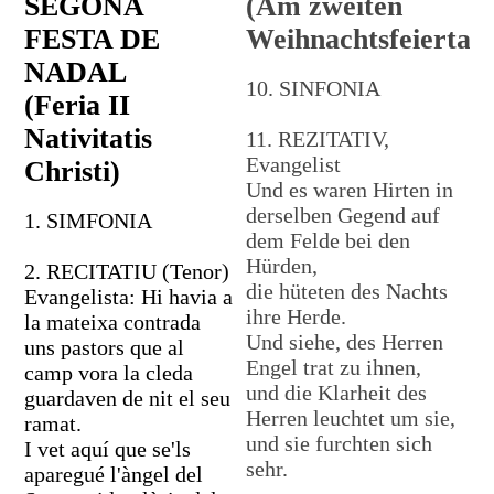
SEGONA
(Am zweiten
FESTA DE
Weihnachtsfeiertag
NADAL
10. SINFONIA
(Feria II
Nativitatis
11. REZITATIV,
Evangelist
Christi)
Und es waren Hirten in
derselben Gegend auf
1. SIMFONIA
dem Felde bei den
Hürden,
2. RECITATIU (Tenor)
die hüteten des Nachts
Evangelista: Hi havia a
ihre Herde.
la mateixa contrada
Und siehe, des Herren
uns pastors que al
Engel trat zu ihnen,
camp vora la cleda
und die Klarheit des
guardaven de nit el seu
Herren leuchtet um sie,
ramat.
und sie furchten sich
I vet aquí que se'ls
sehr.
aparegué l'àngel del