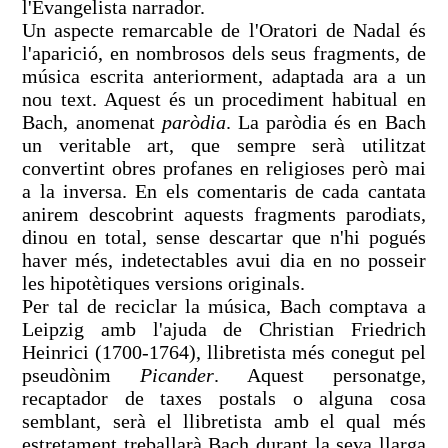
l'Evangelista narrador.
Un aspecte remarcable de l'Oratori de Nadal és
l'aparició, en nombrosos dels seus fragments, de
música escrita anteriorment, adaptada ara a un
nou text. Aquest és un procediment habitual en
Bach, anomenat
paròdia
. La paròdia és en Bach
un veritable art, que sempre serà utilitzat
convertint obres profanes en religioses però mai
a la inversa. En els comentaris de cada cantata
anirem descobrint aquests fragments parodiats,
dinou en total, sense descartar que n'hi pogués
haver més, indetectables avui dia en no posseir
les hipotètiques versions originals.
Per tal de reciclar la música, Bach comptava a
Leipzig amb l'ajuda de Christian Friedrich
Heinrici (1700-1764), llibretista més conegut pel
pseudònim
Picander
. Aquest personatge,
recaptador de taxes postals o alguna cosa
semblant, serà el llibretista amb el qual més
estretament treballarà Bach durant la seva llarga