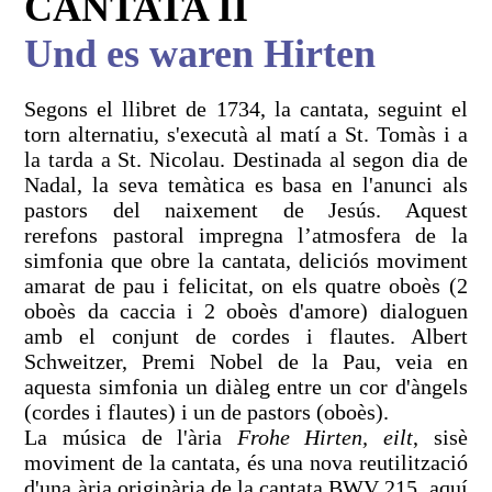
CANTATA II
Und es waren Hirten
Segons el llibret de 1734, la cantata, seguint el
torn alternatiu, s'executà al matí a St. Tomàs i a
la tarda a St. Nicolau. Destinada al segon dia de
Nadal, la seva temàtica es basa en l'anunci als
pastors del naixement de Jesús. Aquest
rerefons pastoral impregna l’atmosfera de la
simfonia que obre la cantata, deliciós moviment
amarat de pau i felicitat, on els quatre oboès (2
oboès da caccia i 2 oboès d'amore) dialoguen
amb el conjunt de cordes i flautes. Albert
Schweitzer, Premi Nobel de la Pau, veia en
aquesta simfonia un diàleg entre un cor d'àngels
(cordes i flautes) i un de pastors (oboès).
La música de l'ària
Frohe Hirten, eilt
, sisè
moviment de la cantata, és una nova reutilització
d'una ària originària de la cantata BWV 215, aquí