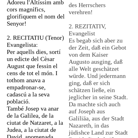
Adoreu l'Altíssim amb
des Herrschers
cors magnífics,
verehren!
glorifiquem el nom del
Senyor!
2. REZITATIV,
Evangelist
2. RECITATIU (Tenor)
Es begab sich aber zu
Evangelista:
der Zeit, daß ein Gebot
Per aquells dies, sortí
von dem Kaiser
un edicte del Cèsar
Augusto ausging, daß
August que fessin el
alle Welt geschätzet
cens de tot el món. I
würde. Und jedermann
tothom anava a
ging, daß er sich
empadronar-se,
schätzen ließe, ein
cadascú a la seva
jeglicher in seine Stadt.
població.
Da machte sich auch
També Josep va anar
auf Joseph aus
de la Galilea, de la
Galiliäa, aus der Stadt
ciutat de Natzaret, a la
Nazareth, in das
Judea, a la ciutat de
jüdishce Land zur Stadt
David, anomenada