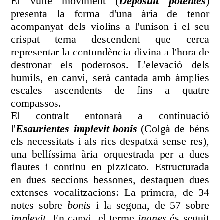
El vuitè moviment (
Deposuit potentes
)
presenta la forma d'una ària de tenor
acompanyat dels violins a l'uníson i el seu
crispat tema descendent que cerca
representar la contundència divina a l'hora de
destronar els poderosos. L'elevació dels
humils, en canvi, serà cantada amb àmplies
escales ascendents de fins a quatre
compassos.
El contralt entonarà a continuació
l'
Esaurientes implevit bonis
(Colgà de béns
els necessitats i als rics despatxà sense res),
una bellíssima ària orquestrada per a dues
flautes i continu en pizzicato. Estructurada
en dues seccions bessones, destaquen dues
extenses vocalitzacions: La primera, de 34
notes sobre
bonis
i la segona, de 57 sobre
implevit
. En canvi, el terme
inanes
és seguit