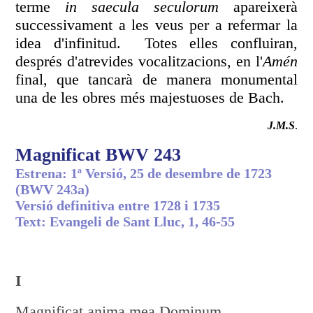
terme
in saecula seculorum
apareixerà
successivament a les veus per a refermar la
idea d'infinitud. Totes elles confluiran,
després d'atrevides vocalitzacions, en l'
Amén
final, que tancarà de manera monumental
una de les obres més majestuoses de Bach.
J.M.S
.
Magnificat BWV 243
Estrena: 1ª Versió, 25 de desembre de 1723
(BWV 243a)
Versió definitiva entre 1728 i 1735
Text: Evangeli de Sant Lluc, 1, 46-55
I
Magnificat anima mea Dominum