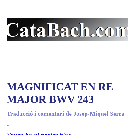
La pàgina en català de
J.S. Bach
MAGNIFICAT EN RE
MAJOR BWV 243
Traducció i comentari de Josep-Miquel Serra
Veure-ho al nostre bloc