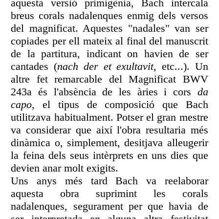
aquesta versió primigènia, Bach intercala
breus corals nadalenques enmig dels versos
del magnificat. Aquestes "nadales" van ser
copiades per ell mateix al final del manuscrit
de la partitura, indicant on havien de ser
cantades (
nach der et exultavit
, etc...). Un
altre fet remarcable del Magnificat BWV
243a és l'absència de les àries i cors
da
capo
, el tipus de composició que Bach
utilitzava habitualment. Potser el gran mestre
va considerar que així l'obra resultaria més
dinàmica o, simplement, desitjava alleugerir
la feina dels seus intèrprets en uns dies que
devien anar molt exigits.
Uns anys més tard Bach va reelaborar
aquesta obra suprimint les corals
nadalenques, segurament per que havia de
ser interpretada en alguna altra festivitat